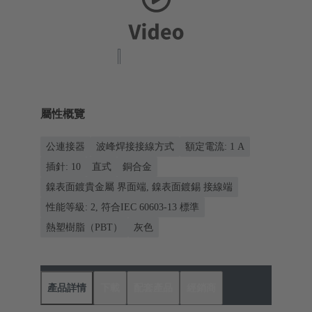
屬性概覽
公連接器
波峰焊接接線方式
額定電流: ‌1 A
插針: 10
直式
銅合金
鎳表面鍍貴金屬 界面端, 鎳表面鍍錫 接線端
性能等級: 2, 符合IEC 60603-13 標準
熱塑樹脂（PBT）
灰色
產品詳情
下載
配套產品
經銷商