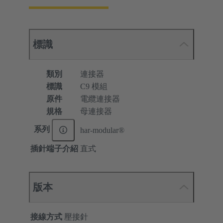
標識
類別
連接器
標識
C9 模組
原件
電纜連接器
規格
母連接器
系列
har-modular®
插針端子介紹
直式
版本
接線方式
壓接針