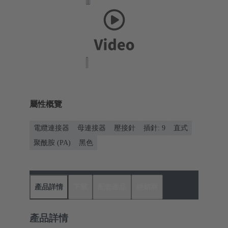
屬性概覽
電纜連接器
母連接器
壓接針
插針: 9
直式
聚酰胺 (PA)
黑色
產品詳情
下載
配套產品
經銷商
產品詳情