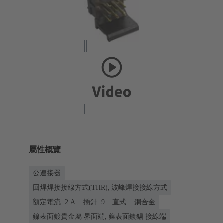
屬性概覽
公連接器
回焊焊接接線方式(THR), 波峰焊接接線方式
額定電流: ‌2 A
插針: 9
直式
銅合金
鎳表面鍍貴金屬 界面端, 鎳表面鍍錫 接線端