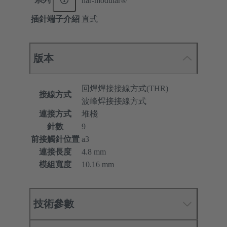
har-modular®
插針端子介紹
直式
版本
回焊焊接接線方式(THR)
接線方式
波峰焊接接線方式
連接方式
堆棧
針數
9
前接觸針位置
a3
連接長度
4.8 mm
模組寬度
10.16 mm
技術參數