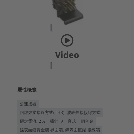
屬性概覽
公連接器
回焊焊接接線方式(THR), 波峰焊接接線方式
額定電流: ‌2 A
插針: 9
直式
銅合金
鎳表面鍍貴金屬 界面端, 鎳表面鍍錫 接線端