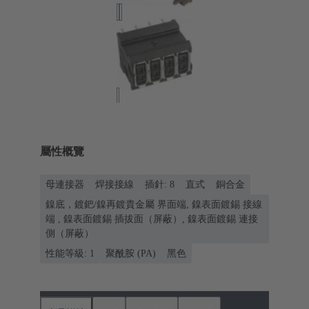
屬性概覽
母連接器
焊接接線
插針: 8
直式
銅合金
鎳底，鍍鈀/鎳再鍍貴金屬 界面端, 鎳表面鍍錫 接線
端 , 鎳表面鍍錫 插拔面（屏蔽）, 鎳表面鍍錫 連接
側（屏蔽）
性能等級: 1
聚酰胺 (PA)
黑色