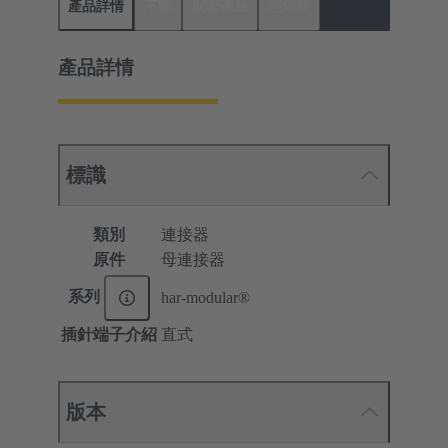
產品詳情
下載
配套產品
經銷商
產品詳情
標識
類別
連接器
原件
母連接器
系列
har-modular®
插針端子介紹
直式
版本