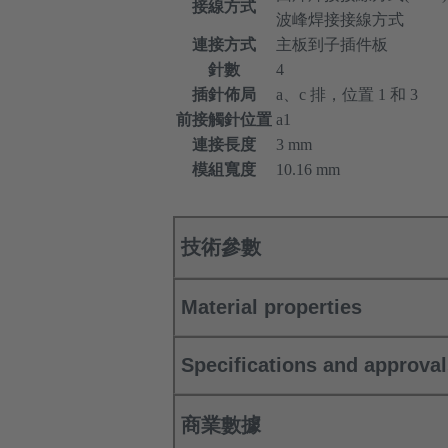
接線方式
波峰焊接接線方式
連接方式
主板到子插件板
針數
4
插針佈局
a、c 排，位置 1 和 3
前接觸針位置
a1
連接長度
3 mm
模組寬度
10.16 mm
技術參數
Material properties
Specifications and approva
商業數據