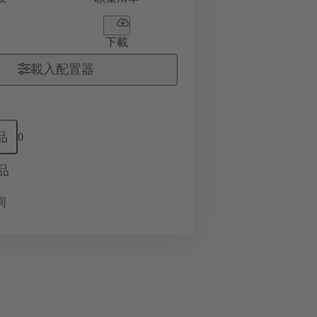
下載
載入配置器
品
0
品
询