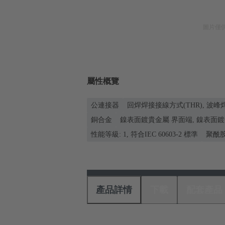
圖片僅
屬性概覽
公連接器
回焊焊接接線方式(THR), 波
銅合金
鎳表面鍍貴金屬 界面端, 鎳表面鍍
性能等級: 1, 符合IEC 60603-2 標準
聚酰胺 
產品詳情
下載
配套產品