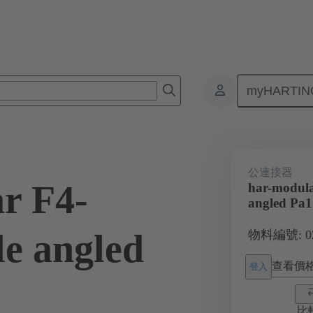
myHARTIN
板對板連接器
產品
主機板到子插件板連接
02 51 904 120
公連接器
r F4-
har-modula
angled Pa1
e angled
物料編號: 02 
查看價
登入
比