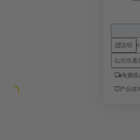
說明
0
衍生產
免費樣
产品咨