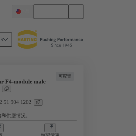
繁体中文
台灣
G
2
可配置
r F4-module male
51 904 1202
格和供應情況。
較
願望清單