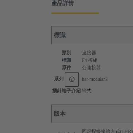
產品詳情
標識
類別
連接器
標識
F4 模組
原件
公連接器
系列
har-modular®
插針端子介紹
彎式
版本
回焊焊接接線方式(THR)