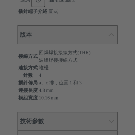
har-modular®
插針端子介紹
直式
版本
回焊焊接接線方式(THR)
接線方式
波峰焊接接線方式
連接方式
堆棧
針數
4
插針佈局
a、c 排，位置 1 和 3
連接長度
4.8 mm
模組寬度
10.16 mm
技術參數