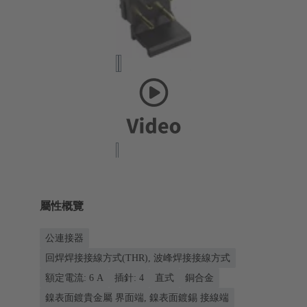
屬性概覽
公連接器
回焊焊接接線方式(THR), 波峰焊接接線方式
額定電流: ‌6 A
插針: 4
直式
銅合金
鎳表面鍍貴金屬 界面端, 鎳表面鍍錫 接線端