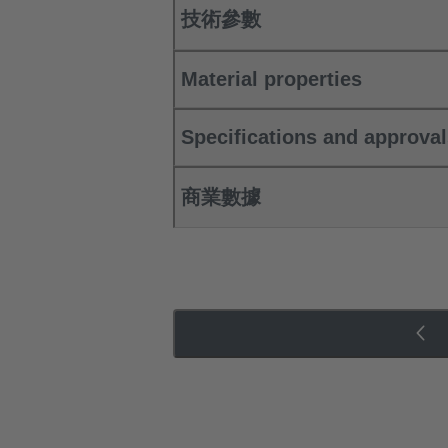
技術參數
Material properties
Specifications and approva
商業數據