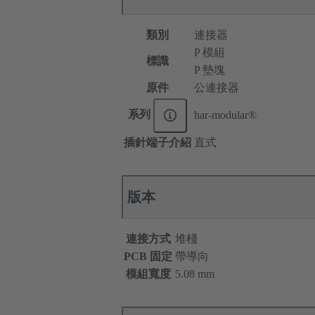
類別
連接器
P 模組
標識
P 墊塊
原件
公連接器
系列
har-modular®
插針端子介紹
直式
版本
連接方式
堆棧
PCB 固定
帶導向
模組寬度
5.08 mm