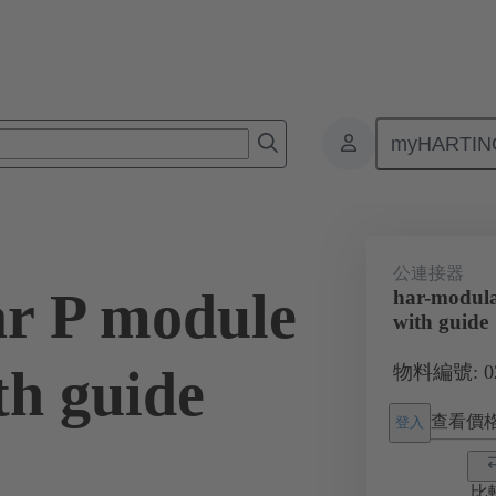
myHARTIN
6
公連接器
r P module
har-modula
with guide
th guide
物料編號: 02 
查看價
登入
比