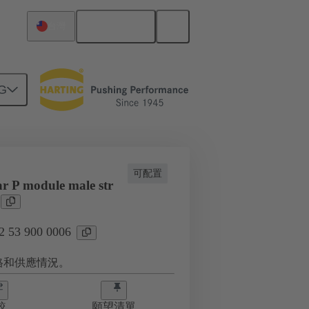
繁体中文
台灣
G
可配置
r P module male str
53 900 0006
格和供應情況。
較
願望清單