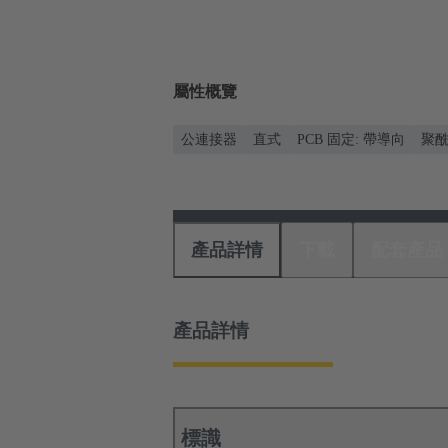
屬性概覽
公連接器
直式
PCB 固定: 帶導向
聚酰
產品詳情
下載
配套產品
產品詳情
標識