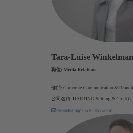
Tara-Luise Winkelma
職位: Media Relations
部門: Corporate Communication & Brandi
公司名稱: HARTING Stiftung & Co. KG
Presseteam@HARTING.com