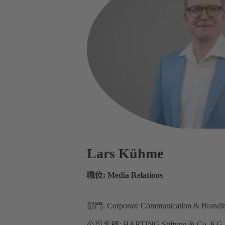
Lars Kühme
職位: Media Relations
部門: Corporate Communication & Brandi
公司名稱: HARTING Stiftung & Co. KG