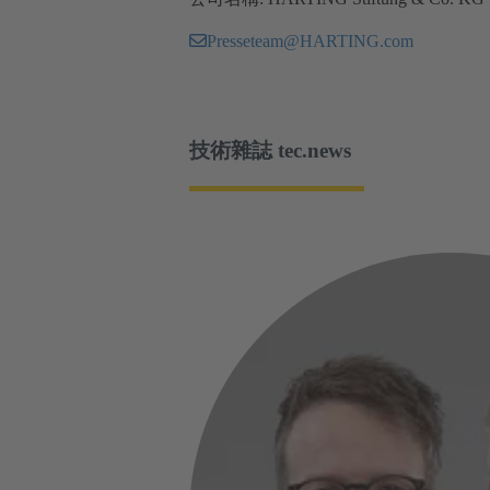
Presseteam@HARTING.com
技術雜誌 tec.news