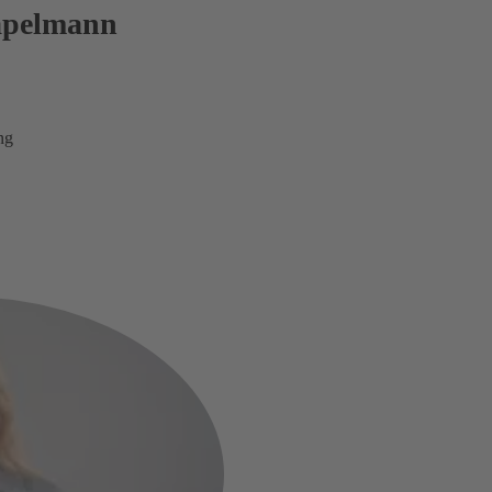
tapelmann
ng