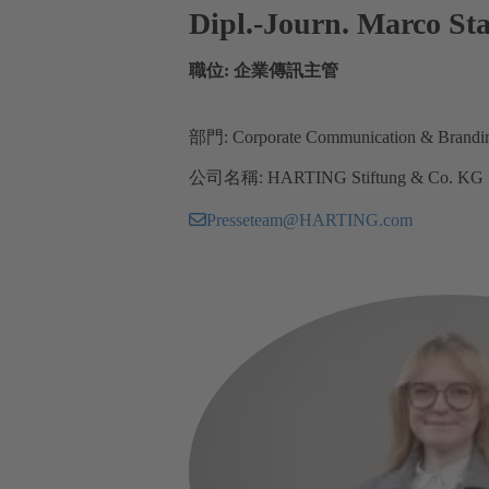
Dipl.-Journ. Marco S
職位: 企業傳訊主管
部門: Corporate Communication & Brandi
公司名稱: HARTING Stiftung & Co. KG
Presseteam@HARTING.com