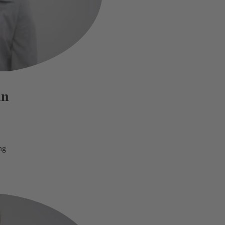
nn
ng