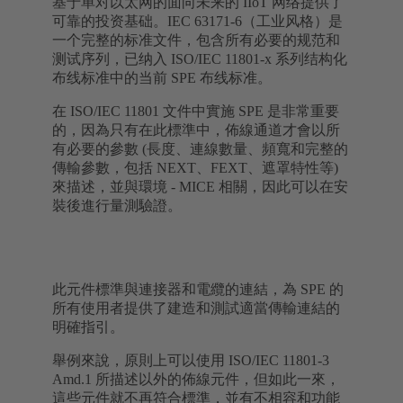
基于单对以太网的面向未来的 IIoT 网络提供了
可靠的投资基础。IEC 63171-6（工业风格）是
一个完整的标准文件，包含所有必要的规范和
测试序列，已纳入 ISO/IEC 11801-x 系列结构化
布线标准中的当前 SPE 布线标准。
在 ISO/IEC 11801 文件中實施 SPE 是非常重要
的，因為只有在此標準中，佈線通道才會以所
有必要的參數 (長度、連線數量、頻寬和完整的
傳輸參數，包括 NEXT、FEXT、遮罩特性等)
來描述，並與環境 - MICE 相關，因此可以在安
裝後進行量測驗證。
此元件標準與連接器和電纜的連結，為 SPE 的
所有使用者提供了建造和測試適當傳輸連結的
明確指引。
舉例來說，原則上可以使用 ISO/IEC 11801-3
Amd.1 所描述以外的佈線元件，但如此一來，
這些元件就不再符合標準，並有不相容和功能