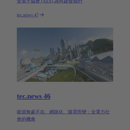
全電子協會 (AES) 為何啟發我們
tec.news 47
tec.news 46
能源無處不在、網路化、隨需而變：全電力社
會的機會